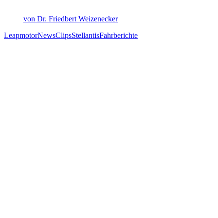
von Dr. Friedbert Weizenecker
Leapmotor
News
Clips
Stellantis
Fahrberichte