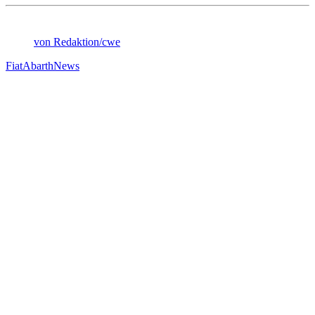
von Redaktion/cwe
Fiat
Abarth
News