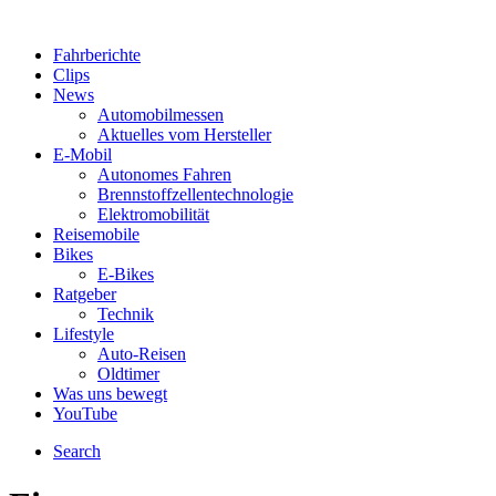
Fahrberichte
Clips
News
Automobilmessen
Aktuelles vom Hersteller
E-Mobil
Autonomes Fahren
Brennstoffzellentechnologie
Elektromobilität
Reisemobile
Bikes
E-Bikes
Ratgeber
Technik
Lifestyle
Auto-Reisen
Oldtimer
Was uns bewegt
YouTube
Search