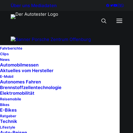
Über uns
Mediadaten
Fahrberichte
Clips
News
Automobilmessen
Aktuelles vom Hersteller
E-Mobil
Autonomes Fahren
Brennstoffzellentechnologie
Elektromobilität
Reisemobile
Bikes
E-Bikes
Ratgeber
Technik
Lifestyle
Auto-Reisen