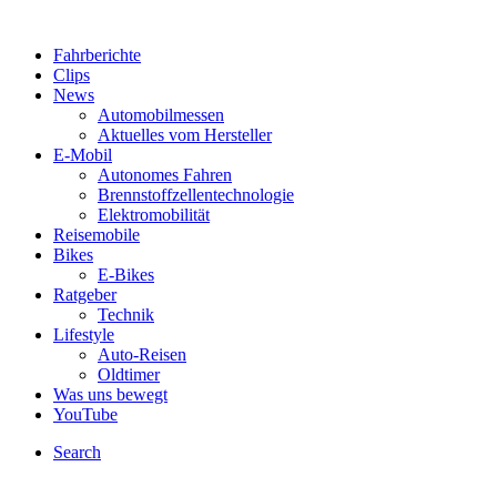
Fahrberichte
Clips
News
Automobilmessen
Aktuelles vom Hersteller
E-Mobil
Autonomes Fahren
Brennstoffzellentechnologie
Elektromobilität
Reisemobile
Bikes
E-Bikes
Ratgeber
Technik
Lifestyle
Auto-Reisen
Oldtimer
Was uns bewegt
YouTube
Search