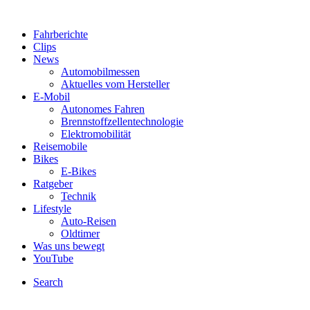
Fahrberichte
Clips
News
Automobilmessen
Aktuelles vom Hersteller
E-Mobil
Autonomes Fahren
Brennstoffzellentechnologie
Elektromobilität
Reisemobile
Bikes
E-Bikes
Ratgeber
Technik
Lifestyle
Auto-Reisen
Oldtimer
Was uns bewegt
YouTube
Search