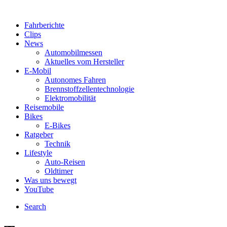
Fahrberichte
Clips
News
Automobilmessen
Aktuelles vom Hersteller
E-Mobil
Autonomes Fahren
Brennstoffzellentechnologie
Elektromobilität
Reisemobile
Bikes
E-Bikes
Ratgeber
Technik
Lifestyle
Auto-Reisen
Oldtimer
Was uns bewegt
YouTube
Search