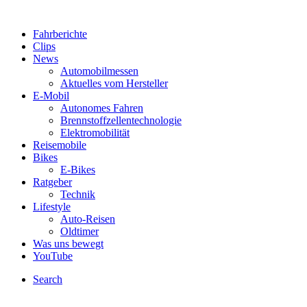
Fahrberichte
Clips
News
Automobilmessen
Aktuelles vom Hersteller
E-Mobil
Autonomes Fahren
Brennstoffzellentechnologie
Elektromobilität
Reisemobile
Bikes
E-Bikes
Ratgeber
Technik
Lifestyle
Auto-Reisen
Oldtimer
Was uns bewegt
YouTube
Search