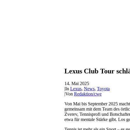
Lexus Club Tour schlä
14. Mai 2025
|
In
Lexus
,
News
,
Toyota
|
Von
Redaktion/cwe
Von Mai bis September 2025 macht
gemeinsam mit dem Team des örtlic
Zverev, Tennisprofi und Botschafter
etwa für mentale Stärke gibt. Los 
Tennis ist mehr als ein Sport – es 