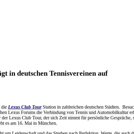
gt in deutschen Tennisvereinen auf
 die
Lexus Club Tour
Station in zahlreichen deutschen Städten. Bes
hen Lexus Forums die Verbindung von Tennis und Automobilkultur erl
 der Lexus Club Tour, der sich Zeit nimmt für persönliche Gespräche, s
geht es am 16. Mai in München.
geht um Leidenschaft und das Streben nach Perfektion. Werte, die auch