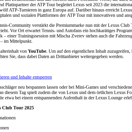
nd Platinpartner der ATP Tour begleitet Lexus seit 2023 die international
wölf ATP-Turnieren in ganz Europa auf. Darüber hinaus erreicht Lexus
talen und sozialen Plattformen der ATP Tour mit innovativen und ans
ennis-Community verstärkt die Premiummarke nun mit der Lexus Club T
zieht. Vor Ort erwartet Tennis- und Autofans ein hochkarätiges Progr
– einer Trainingssession mit Mischa Zverev stehen auch die Fahrzeug
– im Mittelpunkt.
alterinhalt von
YouTube
. Um auf den eigentlichen Inhalt zuzugreifen, 
chten Sie, dass dabei Daten an Drittanbieter weitergegeben werden.
ieren und Inhalte entsperren
sschläger neu bespannen lassen oder bei Mini-Games und verschiedene
e an diesem Tag spielt zudem die von Lexus und dem örtlichen Lexus Fo
ie etwa bei einem entspannenden Aufenthalt in der Lexus Lounge erle
us Club Tour 2025
mationen
ionen