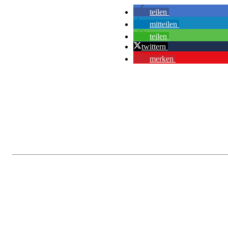
teilen
mitteilen
teilen
twittern
merken