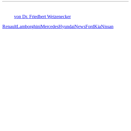
von Dr. Friedbert Weizenecker
Renault
Lamborghini
Mercedes
Hyundai
News
Ford
Kia
Nissan