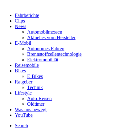
Fahrberichte
Clips
News
Automobilmessen
Aktuelles vom Hersteller
E-Mobil
Autonomes Fahren
Brennstoffzellentechnologie
Elektromobilität
Reisemobile
Bikes
E-Bikes
Ratgeber
Technik
Lifestyle
Auto-Reisen
Oldtimer
Was uns bewegt
YouTube
Search