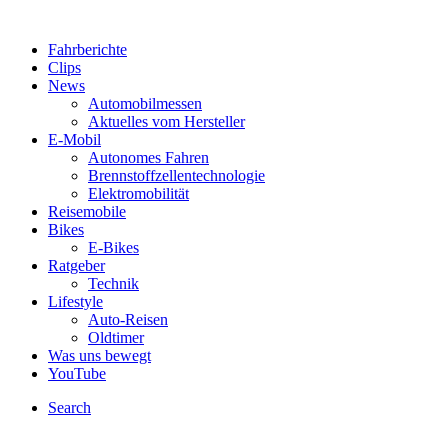
Fahrberichte
Clips
News
Automobilmessen
Aktuelles vom Hersteller
E-Mobil
Autonomes Fahren
Brennstoffzellentechnologie
Elektromobilität
Reisemobile
Bikes
E-Bikes
Ratgeber
Technik
Lifestyle
Auto-Reisen
Oldtimer
Was uns bewegt
YouTube
Search