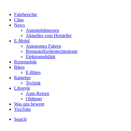
Fahrberichte
Clips
News
Automobilmessen
Aktuelles vom Hersteller
E-Mobil
Autonomes Fahren
Brennstoffzellentechnologie
Elektromobilität
Reisemobile
Bikes
E-Bikes
Ratgeber
Technik
Lifestyle
Auto-Reisen
Oldtimer
Was uns bewegt
YouTube
Search