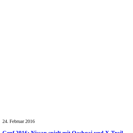
24. Februar 2016
Genf 2016: Nissan spielt mit Qashqai und X-Trail