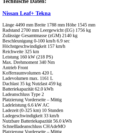
Technische Daten:
Nissan Leaf+ Tekna
Länge 4490 mm Breite 1788 mm Höhe 1545 mm
Radstand 2700 mm Leergewicht (EG) 1756 kg
Zulässige Gesamtmasse (zGM) 2140 kg
Beschleunigung 0-100 km/h 6.9 sec
Höchstgeschwindigkeit 157 km/h
Reichweite 325 km
Leistung 160 kW (218 PS)
Max. Drehmoment 340 Nm
Antrieb Front
Kofferraumvolumen 420 L
Ladevolumen max. 1161 L
Dachlast 35 kg Nutzlast 459 kg
Batteriekapazität 62.0 kWh
Ladeanschluss Type 2
Platzierung Vorderseite – Mittig
Ladeleistung 6.6 kW AC
Ladezeit (0-325 km) 10 Stunden
Ladegeschwindigkeit 33 km/h
Nutzbare Batteriekapazität 56.0 kWh
Schnellladeanschluss CHAdeMO
Platzierung Vorderseite – Mittig