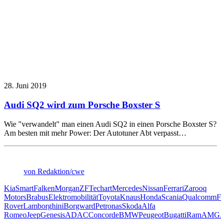
28. Juni 2019
Audi SQ2 wird zum Porsche Boxster S
Wie "verwandelt" man einen Audi SQ2 in einen Porsche Boxster S?
Am besten mit mehr Power: Der Autotuner Abt verpasst…
von Redaktion/cwe
Kia
Smart
Falken
Morgan
ZF
Techart
Mercedes
Nissan
Ferrari
Zarooq
Motors
Brabus
Elektromobilität
Toyota
Knaus
Honda
Scania
Qualcomm
F
Rover
Lamborghini
Borgward
Petronas
Skoda
Alfa
Romeo
Jeep
Genesis
ADAC
Concorde
BMW
Peugeot
Bugatti
Ram
AMG