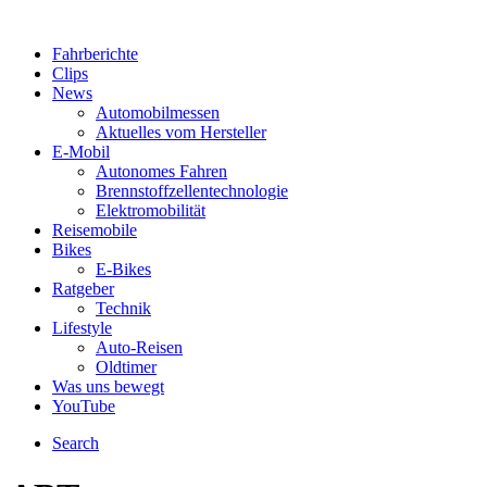
Fahrberichte
Clips
News
Automobilmessen
Aktuelles vom Hersteller
E-Mobil
Autonomes Fahren
Brennstoffzellentechnologie
Elektromobilität
Reisemobile
Bikes
E-Bikes
Ratgeber
Technik
Lifestyle
Auto-Reisen
Oldtimer
Was uns bewegt
YouTube
Search