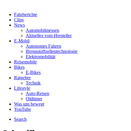
Fahrberichte
Clips
News
Automobilmessen
Aktuelles vom Hersteller
E-Mobil
Autonomes Fahren
Brennstoffzellentechnologie
Elektromobilität
Reisemobile
Bikes
E-Bikes
Ratgeber
Technik
Lifestyle
Auto-Reisen
Oldtimer
Was uns bewegt
YouTube
Search