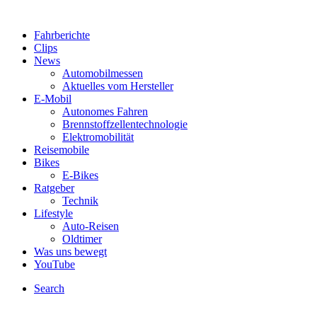
Fahrberichte
Clips
News
Automobilmessen
Aktuelles vom Hersteller
E-Mobil
Autonomes Fahren
Brennstoffzellentechnologie
Elektromobilität
Reisemobile
Bikes
E-Bikes
Ratgeber
Technik
Lifestyle
Auto-Reisen
Oldtimer
Was uns bewegt
YouTube
Search