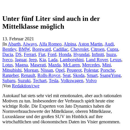
Unter fünf Liter sind auch in der
Mittelklasse möglich
13. Februar 2021
|
In
Abarth
,
Aiways
,
Alfa Romeo
,
Alpina
,
Aston Martin
,
Audi
,
Bentley
,
BMW
,
Borgward
,
Cadillac
,
Chevrolet
,
Citroen
,
Cupra
,
Dacia
,
DS
,
Ferrari
,
Fiat
,
Ford
,
Honda
,
Hyundai
,
Infiniti
,
Isuzu
,
Iveco
,
Jaguar
,
Jeep
,
Kia
,
Lada
,
Lamborghini
,
Land Rover
,
Lexus
,
Lotus
,
Magna
,
Maserati
,
Mazda
,
McLaren
,
Mercedes
,
Mini
,
Mitsubishi
,
Morgan
,
Nissan
,
Opel
,
Peugeot
,
Polestar
,
Porsche
,
Ratgeber
,
Renault
,
Rolls-Royce
,
Seat
,
Skoda
,
Smart
,
SsangYong
,
Subaru
,
Suzuki
,
Techart
,
Tesla
,
Volkswagen
,
Volvo
|
Von
Redaktion/cwe
Autokauf hat stets sehr viel mit emotionalen, aber auch rationalen
Motiven zu tun. Insbesondere der Verbrauch spielt heute eine
wichtige Rolle. Die Experten von Jato Dynamics haben die
Normverbrauchswerte der Mittelklasse, oberen Mittelklasse,
Luxusklasse und der großen SUV im Hinblick auf ihre
wirtschaftlichen und ökonomischen Daten ins Visier genommen.