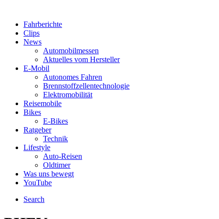
Fahrberichte
Clips
News
Automobilmessen
Aktuelles vom Hersteller
E-Mobil
Autonomes Fahren
Brennstoffzellentechnologie
Elektromobilität
Reisemobile
Bikes
E-Bikes
Ratgeber
Technik
Lifestyle
Auto-Reisen
Oldtimer
Was uns bewegt
YouTube
Search