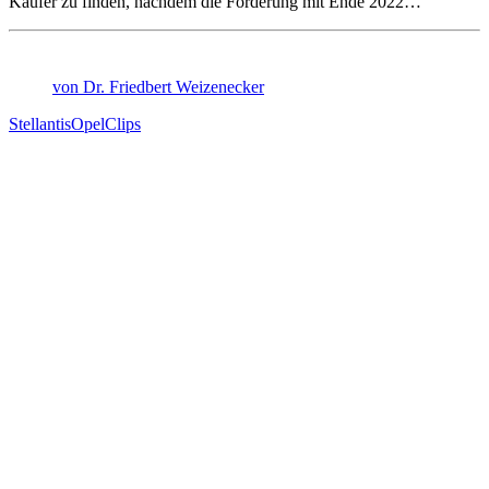
Käufer zu finden, nachdem die Förderung mit Ende 2022…
von Dr. Friedbert Weizenecker
Stellantis
Opel
Clips