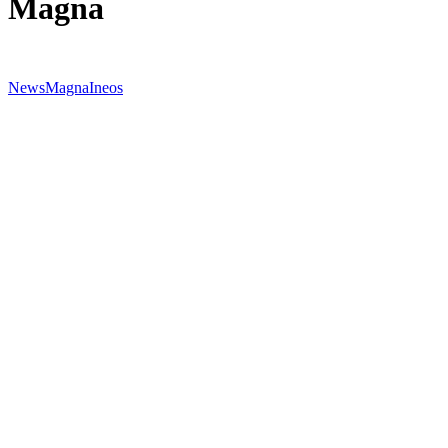
Magna
News
Magna
Ineos