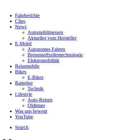
Fahrberichte
Clips
News
Automobilmessen
Aktuelles vom Hersteller
E-Mobil
Autonomes Fahren
Brennstoffzellentechnologie
Elektromobilität
Reisemobile
Bikes
E-Bikes
Ratgeber
Technik
Lifestyle
Auto-Reisen
Oldtimer
Was uns bewegt
YouTube
Search