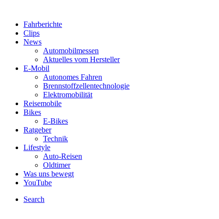
Fahrberichte
Clips
News
Automobilmessen
Aktuelles vom Hersteller
E-Mobil
Autonomes Fahren
Brennstoffzellentechnologie
Elektromobilität
Reisemobile
Bikes
E-Bikes
Ratgeber
Technik
Lifestyle
Auto-Reisen
Oldtimer
Was uns bewegt
YouTube
Search