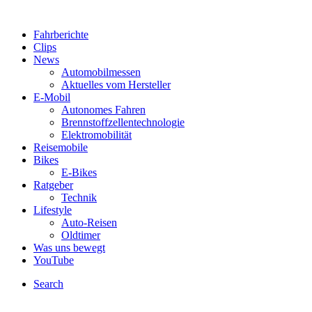
Fahrberichte
Clips
News
Automobilmessen
Aktuelles vom Hersteller
E-Mobil
Autonomes Fahren
Brennstoffzellentechnologie
Elektromobilität
Reisemobile
Bikes
E-Bikes
Ratgeber
Technik
Lifestyle
Auto-Reisen
Oldtimer
Was uns bewegt
YouTube
Search