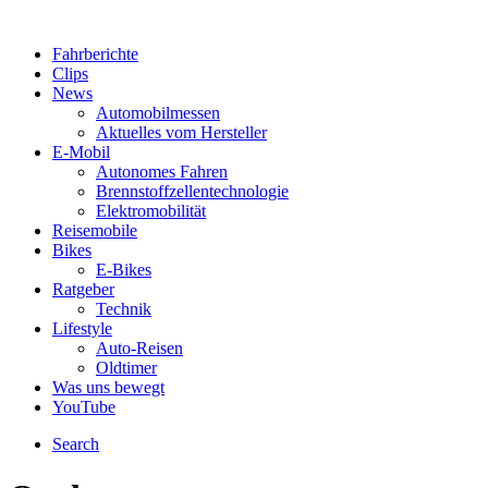
Fahrberichte
Clips
News
Automobilmessen
Aktuelles vom Hersteller
E-Mobil
Autonomes Fahren
Brennstoffzellentechnologie
Elektromobilität
Reisemobile
Bikes
E-Bikes
Ratgeber
Technik
Lifestyle
Auto-Reisen
Oldtimer
Was uns bewegt
YouTube
Search