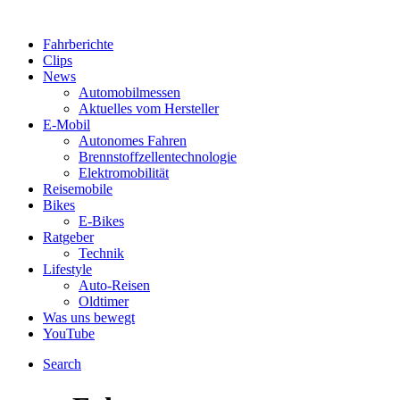
Fahrberichte
Clips
News
Automobilmessen
Aktuelles vom Hersteller
E-Mobil
Autonomes Fahren
Brennstoffzellentechnologie
Elektromobilität
Reisemobile
Bikes
E-Bikes
Ratgeber
Technik
Lifestyle
Auto-Reisen
Oldtimer
Was uns bewegt
YouTube
Search