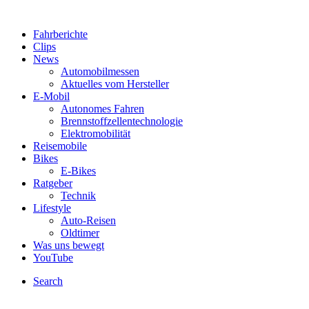
Fahrberichte
Clips
News
Automobilmessen
Aktuelles vom Hersteller
E-Mobil
Autonomes Fahren
Brennstoffzellentechnologie
Elektromobilität
Reisemobile
Bikes
E-Bikes
Ratgeber
Technik
Lifestyle
Auto-Reisen
Oldtimer
Was uns bewegt
YouTube
Search