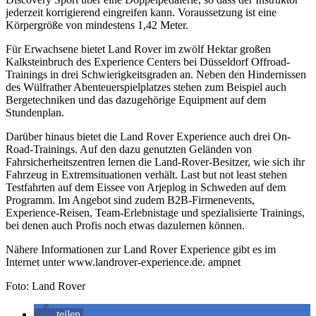
jederzeit korrigierend eingreifen kann. Voraussetzung ist eine
Körpergröße von mindestens 1,42 Meter.
Für Erwachsene bietet Land Rover im zwölf Hektar großen
Kalksteinbruch des Experience Centers bei Düsseldorf Offroad-
Trainings in drei Schwierigkeitsgraden an. Neben den Hindernissen
des Wülfrather Abenteuerspielplatzes stehen zum Beispiel auch
Bergetechniken und das dazugehörige Equipment auf dem
Stundenplan.
Darüber hinaus bietet die Land Rover Experience auch drei On-
Road-Trainings. Auf den dazu genutzten Geländen von
Fahrsicherheitszentren lernen die Land-Rover-Besitzer, wie sich ihr
Fahrzeug in Extremsituationen verhält. Last but not least stehen
Testfahrten auf dem Eissee von Arjeplog in Schweden auf dem
Programm. Im Angebot sind zudem B2B-Firmenevents,
Experience-Reisen, Team-Erlebnistage und spezialisierte Trainings,
bei denen auch Profis noch etwas dazulernen können.
Nähere Informationen zur Land Rover Experience gibt es im
Internet unter www.landrover-experience.de. ampnet
Foto: Land Rover
teilen