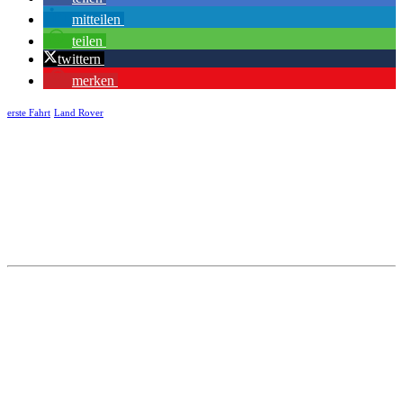
mitteilen
teilen
twittern
merken
erste Fahrt
Land Rover