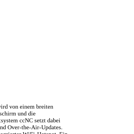
wird von einem breiten
schirm und die
tsystem ccNC setzt dabei
 und Over-the-Air-Updates.
grierter WiFi-Hotspot. Ein