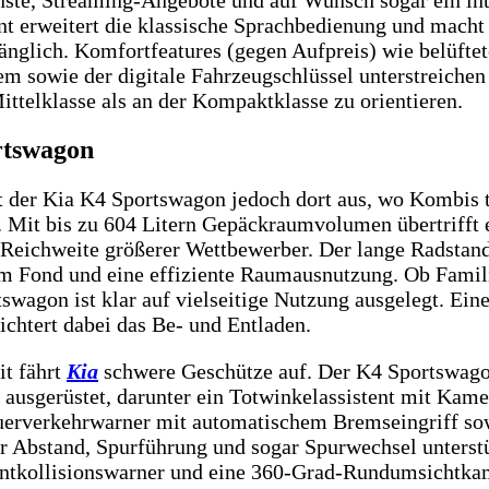
ent erweitert die klassische Sprachbedienung und macht
änglich. Komfortfeatures (gegen Aufpreis) wie belüftete
sowie der digitale Fahrzeugschlüssel unterstreichen
ittelklasse als an der Kompaktklasse zu orientieren.
rtswagon
lt der Kia K4 Sportswagon jedoch dort aus, wo Kombis t
 Mit bis zu 604 Litern Gepäckraumvolumen übertrifft
n Reichweite größerer Wettbewerber. Der lange Radstand
im Fond und eine effiziente Raumausnutzung. Ob Familie
swagon ist klar auf vielseitige Nutzung ausgelegt. Ein
ichtert dabei das Be- und Entladen.
t fährt
Kia
schwere Geschütze auf. Der K4 Sportswagon
ausgerüstet, darunter ein Totwinkelassistent mit Kame
uerverkehrwarner mit automatischem Bremseingriff sow
er Abstand, Spurführung und sogar Spurwechsel unterstü
ontkollisionswarner und eine 360-Grad-Rundumsichtkam