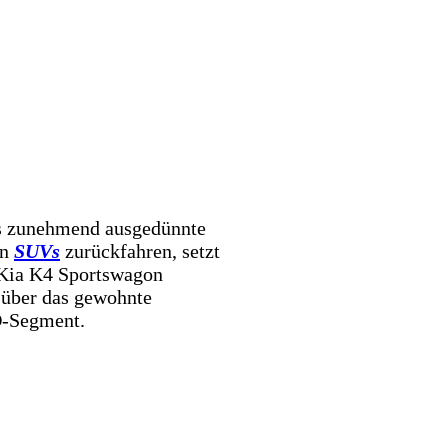
ins zunehmend ausgedünnte
on
SUVs
zurückfahren, setzt
r Kia K4 Sportswagon
 über das gewohnte
D-Segment.