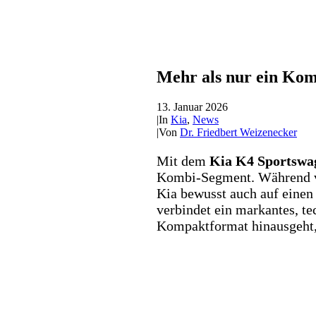
Mehr als nur ein Kom
13. Januar 2026
|
In
Kia
,
News
|
Von
Dr. Friedbert Weizenecker
Mit dem
Kia K4 Sportswa
Kombi-Segment. Während v
Kia bewusst auch auf einen
verbindet ein markantes, t
Kompaktformat hinausgeht, 