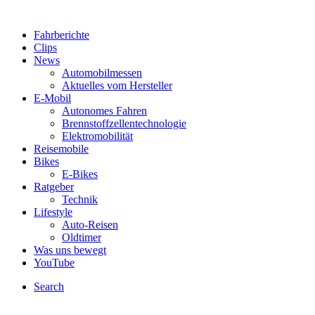
Fahrberichte
Clips
News
Automobilmessen
Aktuelles vom Hersteller
E-Mobil
Autonomes Fahren
Brennstoffzellentechnologie
Elektromobilität
Reisemobile
Bikes
E-Bikes
Ratgeber
Technik
Lifestyle
Auto-Reisen
Oldtimer
Was uns bewegt
YouTube
Search