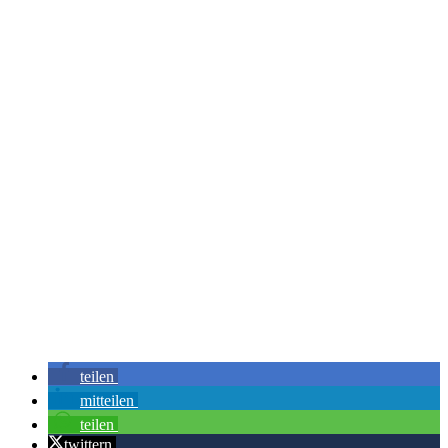
teilen
mitteilen
teilen
twittern