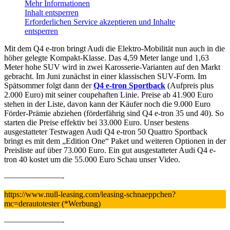
Mehr Informationen
Inhalt entsperren
Erforderlichen Service akzeptieren und Inhalte
entsperren
Mit dem Q4 e-tron bringt Audi die Elektro-Mobilität nun auch in die
höher gelegte Kompakt-Klasse. Das 4,59 Meter lange und 1,63
Meter hohe SUV wird in zwei Karosserie-Varianten auf den Markt
gebracht. Im Juni zunächst in einer klassischen SUV-Form. Im
Spätsommer folgt dann der
Q4 e-tron Sportback
(Aufpreis plus
2.000 Euro) mit seiner coupehaften Linie. Preise ab 41.900 Euro
stehen in der Liste, davon kann der Käufer noch die 9.000 Euro
Förder-Prämie abziehen (förderfährig sind Q4 e-tron 35 und 40). So
starten die Preise effektiv bei 33.000 Euro. Unser bestens
ausgestatteter Testwagen Audi Q4 e-tron 50 Quattro Sportback
bringt es mit dem „Edition One“ Paket und weiteren Optionen in der
Preisliste auf über 73.000 Euro. Ein gut ausgestatteter Audi Q4 e-
tron 40 kostet um die 55.000 Euro Schau unser Video.
———————-
https://www.null-leasing.com/leasing-schnaeppchen?
mc=derautotester (*Werbung)
———————-