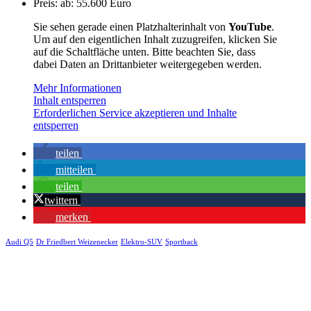
Preis: ab: 55.600 Euro
Sie sehen gerade einen Platzhalterinhalt von
YouTube
.
Um auf den eigentlichen Inhalt zuzugreifen, klicken Sie
auf die Schaltfläche unten. Bitte beachten Sie, dass
dabei Daten an Drittanbieter weitergegeben werden.
Mehr Informationen
Inhalt entsperren
Erforderlichen Service akzeptieren und Inhalte
entsperren
teilen
mitteilen
teilen
twittern
merken
Audi Q5
Dr Friedbert Weizenecker
Elektro-SUV
Sportback