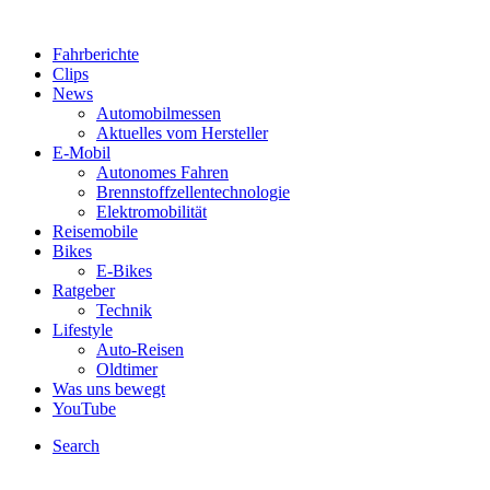
Fahrberichte
Clips
News
Automobilmessen
Aktuelles vom Hersteller
E-Mobil
Autonomes Fahren
Brennstoffzellentechnologie
Elektromobilität
Reisemobile
Bikes
E-Bikes
Ratgeber
Technik
Lifestyle
Auto-Reisen
Oldtimer
Was uns bewegt
YouTube
Search