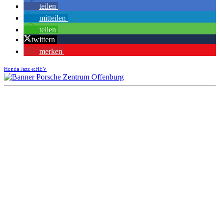
teilen
mitteilen
teilen
twittern
merken
Honda Jazz e:HEV