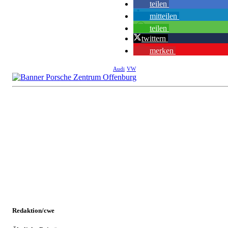
teilen
mitteilen
teilen
twittern
merken
Audi
VW
Redaktion/cwe