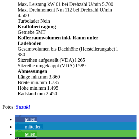
Max. Leistung kW 61 bei Drehzahl U/min 5.700
Max. Drehmoment Nm 112 bei Drehzahl U/min
4.500
Turbolader Nein
Kraftübertragung
Getriebe 5MT
Kofferraumvolumen inkl. Raum unter
Ladeboden
Gesamtvolumen bis Dachhöhe (Herstellerangabe) l
980
Sitzreihen aufgestellt (VDA) l 265
Sitzreihe umgeklappt (VDA) l 589
Abmessungen
Länge min.mm 3.860
Breite min.mm 1.735
Höhe min.mm 1.495
Radstand mm 2.450
Fotos:
Suzuki
teilen
mitteilen
teilen