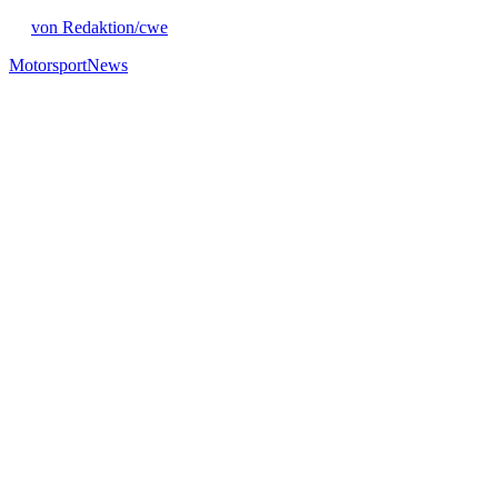
von Redaktion/cwe
Motorsport
News