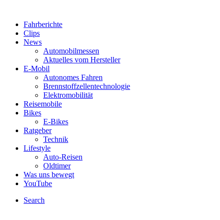
Fahrberichte
Clips
News
Automobilmessen
Aktuelles vom Hersteller
E-Mobil
Autonomes Fahren
Brennstoffzellentechnologie
Elektromobilität
Reisemobile
Bikes
E-Bikes
Ratgeber
Technik
Lifestyle
Auto-Reisen
Oldtimer
Was uns bewegt
YouTube
Search