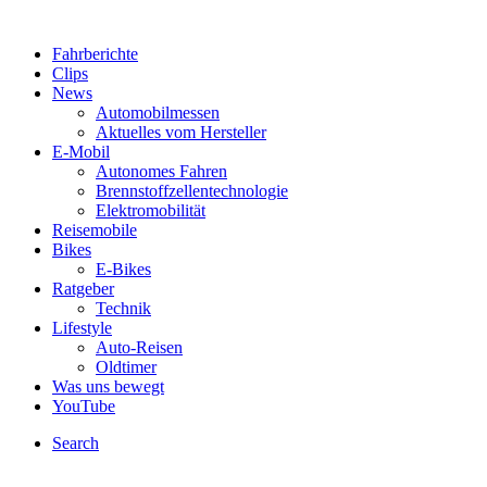
Fahrberichte
Clips
News
Automobilmessen
Aktuelles vom Hersteller
E-Mobil
Autonomes Fahren
Brennstoffzellentechnologie
Elektromobilität
Reisemobile
Bikes
E-Bikes
Ratgeber
Technik
Lifestyle
Auto-Reisen
Oldtimer
Was uns bewegt
YouTube
Search