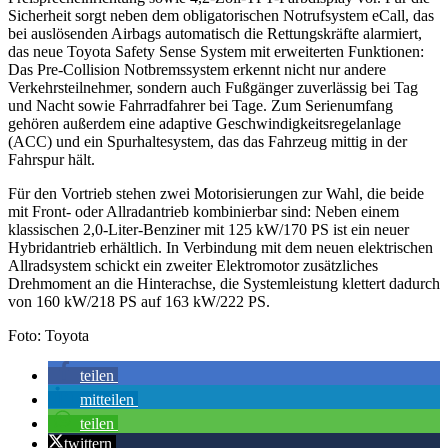
Sicherheit sorgt neben dem obligatorischen Notrufsystem eCall, das
bei auslösenden Airbags automatisch die Rettungskräfte alarmiert,
das neue Toyota Safety Sense System mit erweiterten Funktionen:
Das Pre-Collision Notbremssystem erkennt nicht nur andere
Verkehrsteilnehmer, sondern auch Fußgänger zuverlässig bei Tag
und Nacht sowie Fahrradfahrer bei Tage. Zum Serienumfang
gehören außerdem eine adaptive Geschwindigkeitsregelanlage
(ACC) und ein Spurhaltesystem, das das Fahrzeug mittig in der
Fahrspur hält.
Für den Vortrieb stehen zwei Motorisierungen zur Wahl, die beide
mit Front- oder Allradantrieb kombinierbar sind: Neben einem
klassischen 2,0-Liter-Benziner mit 125 kW/170 PS ist ein neuer
Hybridantrieb erhältlich. In Verbindung mit dem neuen elektrischen
Allradsystem schickt ein zweiter Elektromotor zusätzliches
Drehmoment an die Hinterachse, die Systemleistung klettert dadurch
von 160 kW/218 PS auf 163 kW/222 PS.
Foto: Toyota
teilen
mitteilen
teilen
twittern