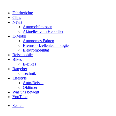
Fahrberichte
Clips
News
Automobilmessen
Aktuelles vom Hersteller
E-Mobil
Autonomes Fahren
Brennstoffzellentechnologie
Elektromobilität
Reisemobile
Bikes
E-Bikes
Ratgeber
Technik
Lifestyle
Auto-Reisen
Oldtimer
Was uns bewegt
YouTube
Search