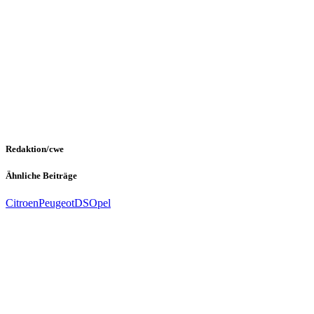
Redaktion/cwe
Ähnliche Beiträge
Citroen
Peugeot
DS
Opel