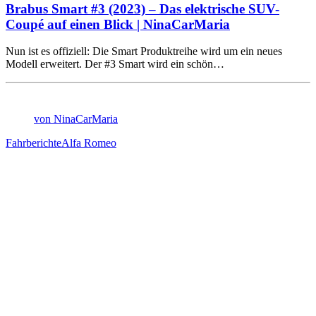
Brabus Smart #3 (2023) – Das elektrische SUV-
Coupé auf einen Blick | NinaCarMaria
Nun ist es offiziell: Die Smart Produktreihe wird um ein neues
Modell erweitert. Der #3 Smart wird ein schön…
von NinaCarMaria
Fahrberichte
Alfa Romeo