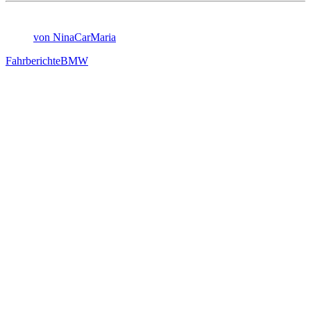
von NinaCarMaria
Fahrberichte
BMW