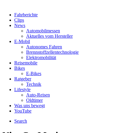
Fahrberichte
Clips
News
Automobilmessen
Aktuelles vom Hersteller
E-Mobil
Autonomes Fahren
Brennstoffzellentechnologie
Elektromobilität
Reisemobile
Bikes
E-Bikes
Ratgeber
Technik
Lifestyle
Auto-Reisen
Oldtimer
Was uns bewegt
YouTube
Search