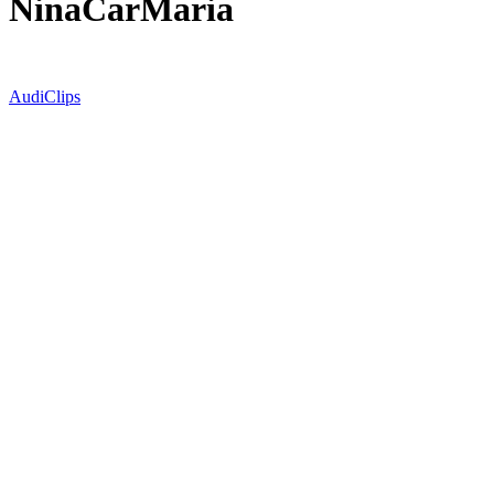
NinaCarMaria
Audi
Clips