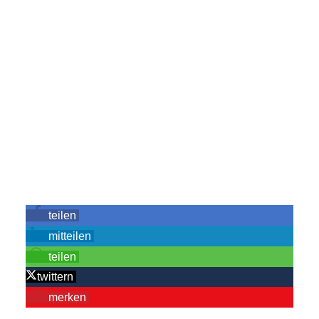
teilen
mitteilen
teilen
twittern
merken