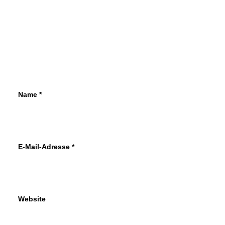
gegen Schlaglöcher
Schlaglöcher können zu schweren
Schäden am Auto führen. Durch schlechte
Beschaffenheit der Straße entstehen
Defekte an…
Name
*
von Cornelia Weizenecker
E-Mail-Adresse
*
Website