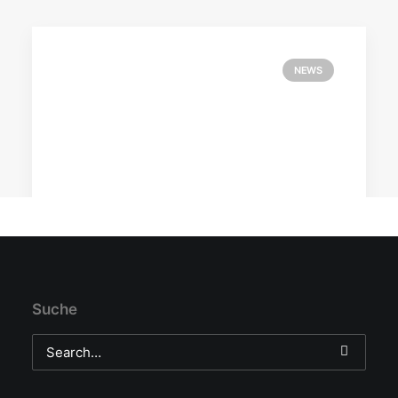
NEWS
30. Oktober 2016
Suche
Yamaha nimmt Schneemobile ins
Programm auf
Nachdem die Fahrzeuge in den vergangenen
Jahren über den österreichischen Importeur