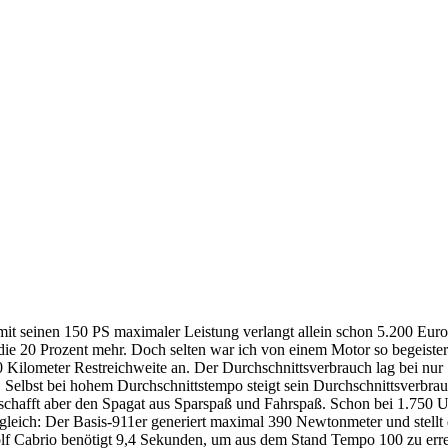
it seinen 150 PS maximaler Leistung verlangt allein schon 5.200 Euro
die 20 Prozent mehr. Doch selten war ich von einem Motor so begeister
 Kilometer Restreichweite an. Der Durchschnittsverbrauch lag bei nur 
 Selbst bei hohem Durchschnittstempo steigt sein Durchschnittsverbra
lf schafft aber den Spagat aus Sparspaß und Fahrspaß. Schon bei 1.75
ich: Der Basis-911er generiert maximal 390 Newtonmeter und stellt d
f Cabrio benötigt 9,4 Sekunden, um aus dem Stand Tempo 100 zu erre