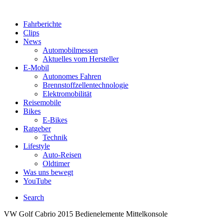
Fahrberichte
Clips
News
Automobilmessen
Aktuelles vom Hersteller
E-Mobil
Autonomes Fahren
Brennstoffzellentechnologie
Elektromobilität
Reisemobile
Bikes
E-Bikes
Ratgeber
Technik
Lifestyle
Auto-Reisen
Oldtimer
Was uns bewegt
YouTube
Search
VW Golf Cabrio 2015 Bedienelemente Mittelkonsole