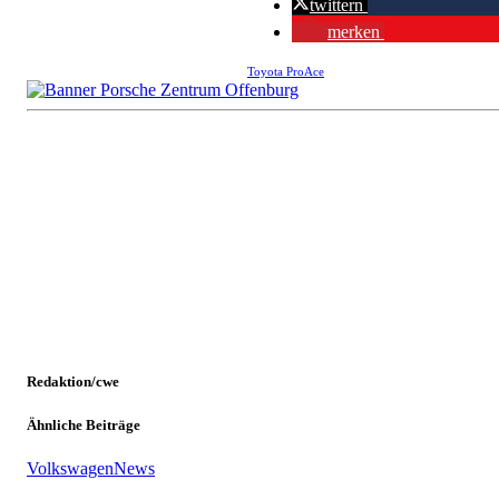
twittern
merken
Toyota ProAce
Redaktion/cwe
Ähnliche Beiträge
Volkswagen
News