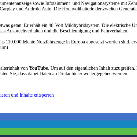
nstrumentenanzeige sowie Infotainment- und Navigationssysteme mit Ze
arplay und Android Auto. Die Hochvoltbatterie der zweiten Generatio
etwas getan: Er erhält ein 48-Volt-Mildhybridsystem. Die elektrische U
 das Ansprechverhalten und die Beschleunigung und Fahrverhalten.
s 119.000 leichte Nutzfahrzeuge in Europa abgesetzt worden sind, erwa
aum)
alterinhalt von
YouTube
. Um auf den eigentlichen Inhalt zuzugreifen, 
chten Sie, dass dabei Daten an Drittanbieter weitergegeben werden.
ieren und Inhalte entsperren