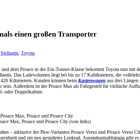
als einen großen Transporter
,
Stellantis
,
Toyota
und dem Proace in der Ein-Tonner-Klasse bekommt Toyota nun mit de
lantis. Das Ladevolumen liegt bei bis zu 17 Kubikmetern, die vollelek
zu 420 Kilometern. Kunden können beim
Kastenwagen
aus drei Längen
ar sein. Außerdem ist der Proace Max als Fahrgestell für vielfache Aufb
zel- oder Doppelkabine.
oace Max, Proace und Proace City (von links)
alten – inklusive der Pkw-Varianten Proace Verso und Proace Verso City
turenbrett und ein neu gestaltetes Lenkrad. Ausstattuntsabhängig gibt 