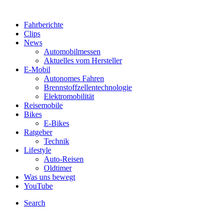
Fahrberichte
Clips
News
Automobilmessen
Aktuelles vom Hersteller
E-Mobil
Autonomes Fahren
Brennstoffzellentechnologie
Elektromobilität
Reisemobile
Bikes
E-Bikes
Ratgeber
Technik
Lifestyle
Auto-Reisen
Oldtimer
Was uns bewegt
YouTube
Search