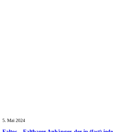
5. Mai 2024
Faltos – Faltbarer Anhänger, der in (fast) jede