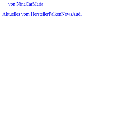
von NinaCarMaria
Aktuelles vom Hersteller
Falken
News
Audi