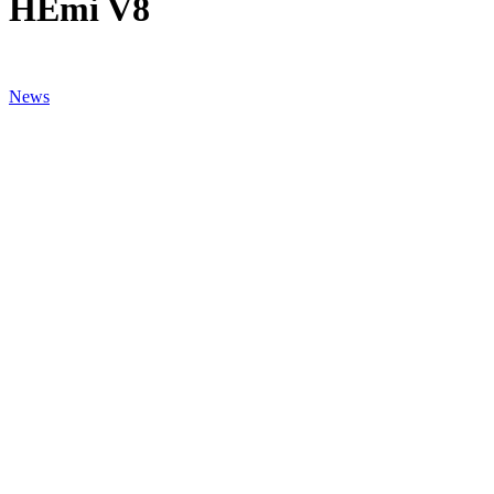
HEmi V8
News