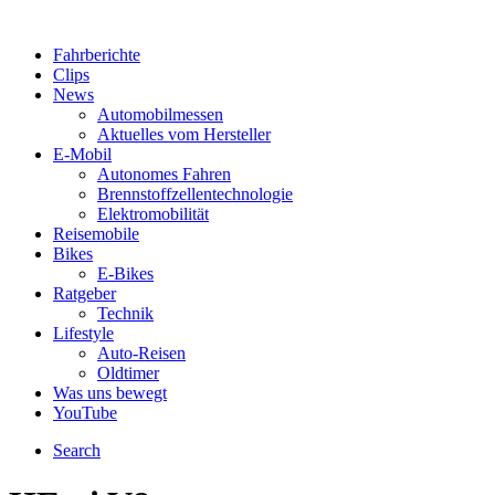
Fahrberichte
Clips
News
Automobilmessen
Aktuelles vom Hersteller
E-Mobil
Autonomes Fahren
Brennstoffzellentechnologie
Elektromobilität
Reisemobile
Bikes
E-Bikes
Ratgeber
Technik
Lifestyle
Auto-Reisen
Oldtimer
Was uns bewegt
YouTube
Search