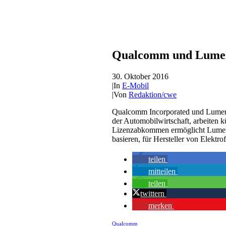
Qualcomm und Lumen 
30. Oktober 2016
|
In
E-Mobil
|
Von
Redaktion/cwe
Qualcomm Incorporated und Lumen Aus
der Automobilwirtschaft, arbeiten 
Lizenzabkommen ermöglicht Lumen 
basieren, für Hersteller von Elektr
teilen
mitteilen
teilen
twittern
merken
Qualcomm