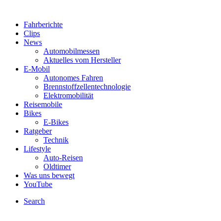
Fahrberichte
Clips
News
Automobilmessen
Aktuelles vom Hersteller
E-Mobil
Autonomes Fahren
Brennstoffzellentechnologie
Elektromobilität
Reisemobile
Bikes
E-Bikes
Ratgeber
Technik
Lifestyle
Auto-Reisen
Oldtimer
Was uns bewegt
YouTube
Search