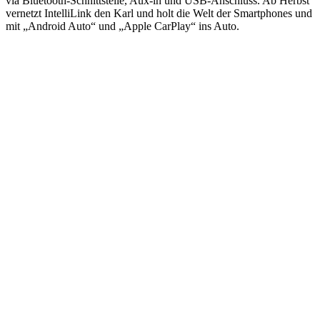
via Bluetooth-Schnittstelle, Aux-in und USB-Anschluss. Ab Herbst
vernetzt IntelliLink den Karl und holt die Welt der Smartphones und
mit „Android Auto“ und „Apple CarPlay“ ins Auto.