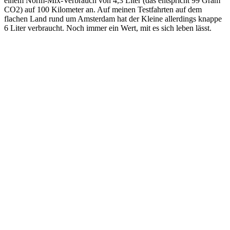
einem Norm-Mix-Verbrauch von 4,3 Liter (das entspricht 99 Gram
CO2) auf 100 Kilometer an. Auf meinen Testfahrten auf dem
flachen Land rund um Amsterdam hat der Kleine allerdings knappe
6 Liter verbraucht. Noch immer ein Wert, mit es sich leben lässt.