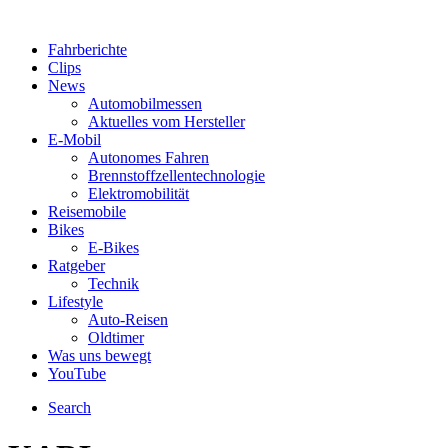
Fahrberichte
Clips
News
Automobilmessen
Aktuelles vom Hersteller
E-Mobil
Autonomes Fahren
Brennstoffzellentechnologie
Elektromobilität
Reisemobile
Bikes
E-Bikes
Ratgeber
Technik
Lifestyle
Auto-Reisen
Oldtimer
Was uns bewegt
YouTube
Search