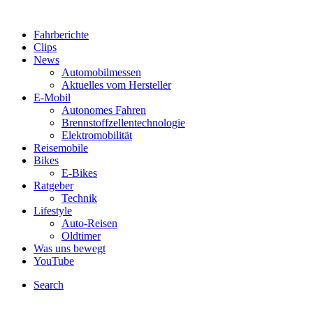
Fahrberichte
Clips
News
Automobilmessen
Aktuelles vom Hersteller
E-Mobil
Autonomes Fahren
Brennstoffzellentechnologie
Elektromobilität
Reisemobile
Bikes
E-Bikes
Ratgeber
Technik
Lifestyle
Auto-Reisen
Oldtimer
Was uns bewegt
YouTube
Search