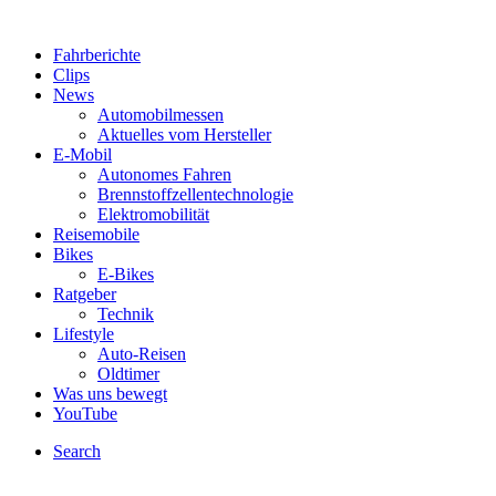
Fahrberichte
Clips
News
Automobilmessen
Aktuelles vom Hersteller
E-Mobil
Autonomes Fahren
Brennstoffzellentechnologie
Elektromobilität
Reisemobile
Bikes
E-Bikes
Ratgeber
Technik
Lifestyle
Auto-Reisen
Oldtimer
Was uns bewegt
YouTube
Search