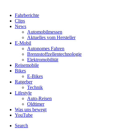
Fahrberichte
Clips
News
Automobilmessen
Aktuelles vom Hersteller
E-Mobil
Autonomes Fahren
Brennstoffzellentechnologie
Elektromobilität
Reisemobile
Bikes
E-Bikes
Ratgeber
Technik
Lifestyle
Auto-Reisen
Oldtimer
Was uns bewegt
YouTube
Search