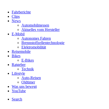
Fahrberichte
Clips
News
Automobilmessen
Aktuelles vom Hersteller
E-Mobil
Autonomes Fahren
Brennstoffzellentechnologie
Elektromobilität
Reisemobile
Bikes
E-Bikes
Ratgeber
Technik
Lifestyle
Auto-Reisen
Oldtimer
Was uns bewegt
YouTube
Search