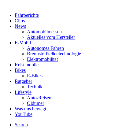
Fahrberichte
Clips
News
Automobilmessen
Aktuelles vom Hersteller
E-Mobil
Autonomes Fahren
Brennstoffzellentechnologie
Elektromobilität
Reisemobile
Bikes
E-Bikes
Ratgeber
Technik
Lifestyle
Auto-Reisen
Oldtimer
Was uns bewegt
YouTube
Search