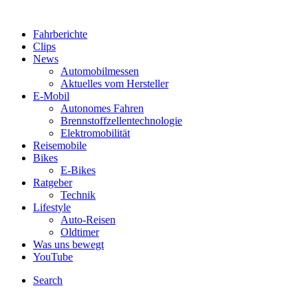
Fahrberichte
Clips
News
Automobilmessen
Aktuelles vom Hersteller
E-Mobil
Autonomes Fahren
Brennstoffzellentechnologie
Elektromobilität
Reisemobile
Bikes
E-Bikes
Ratgeber
Technik
Lifestyle
Auto-Reisen
Oldtimer
Was uns bewegt
YouTube
Search